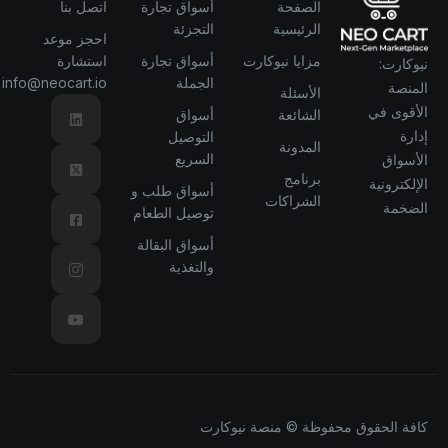
الصفحة
أسواق تجارة
اتصل بنا
الرئيسية
التجزئة
احجز موعد
مزايا نيوكارت
أسواق تجارة
استشارة
نيوكارت:
الجملة
info@neocart.io
المنصة
الأسئلة
الأقوى في
الشائعة
أسواق
إدارة
التوصيل
المدونة
السريع
الأسواق
برنامج
الإلكترونية
أسواق طلب و
الشراكات
الضخمة
توصيل الطعام
أسواق البقالة
والتغذية
كافة الحقوق محفوظة © منصة نيوكارت