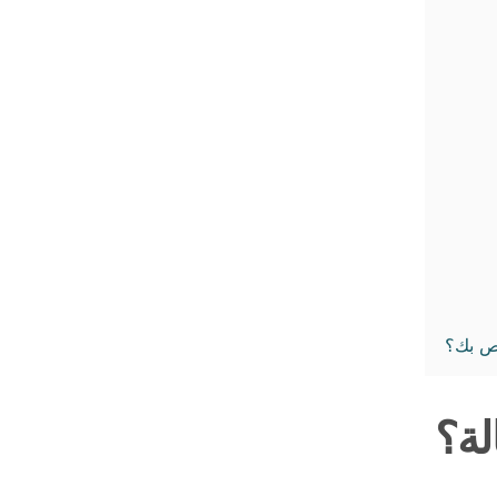
اص بك؟
لة؟